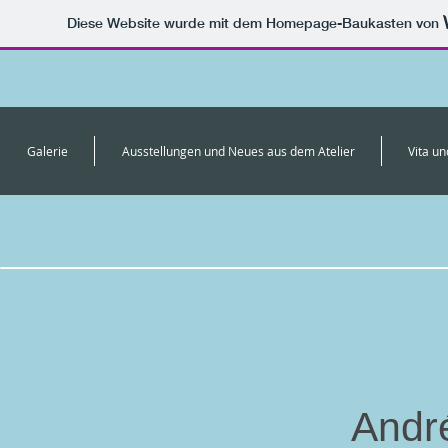
Diese Website wurde mit dem Homepage-Baukasten von
Galerie
Ausstellungen und Neues aus dem Atelier
Vita u
Andr