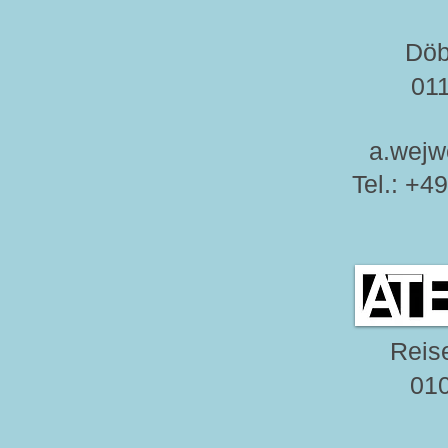
Döb
01
a.wejw
Tel.: +4
Reise
01